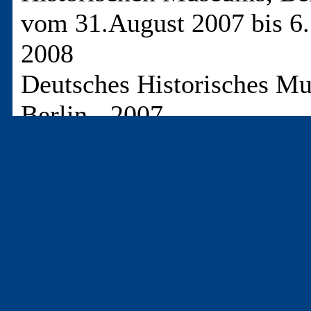
vom 31.August 2007 bis 6.
2008
Deutsches Historisches M
Berlin - 2007
Paperback
-
Höhe: 28 cm
-
Seiten
- ISBN/ISNN:
9783861021445
fünfzehn Beiträge wurden u
Harald Eggebrecht, Dieter
Sudhoff, Christoph Blau u