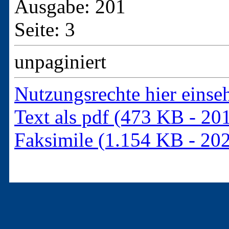
Ausgabe: 201
Seite: 3
unpaginiert
Nutzungsrechte hier einse
Text als pdf (473 KB - 20
Faksimile (1.154 KB - 20