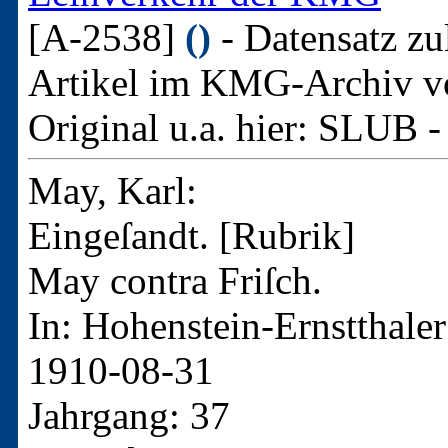
[A-2538]
()
- Datensatz zu
Artikel im KMG-Archiv v
Original u.a. hier:
SLUB -
May, Karl:
Eingeſandt. [Rubrik]
May contra Friſch.
In: Hohenstein-Ernstthaler
1910-08-31
Jahrgang: 37