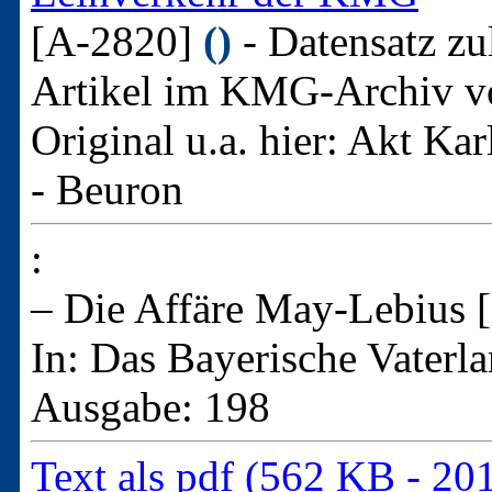
[A-2820]
()
- Datensatz zu
Artikel im KMG-Archiv v
Original u.a. hier:
Akt Kar
- Beuron
:
– Die Affäre May-Lebius [.
In: Das Bayerische Vater
Ausgabe: 198
Text als pdf (562 KB - 20