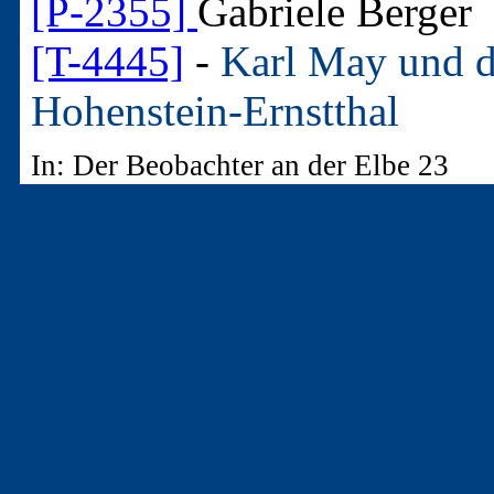
[P-2355]
Gabriele Berger
[T-4445]
-
Karl May und di
Hohenstein-Ernstthal
In: Der Beobachter an der Elbe 23
3. - Artikel aus "Nicht
Zeitschriften