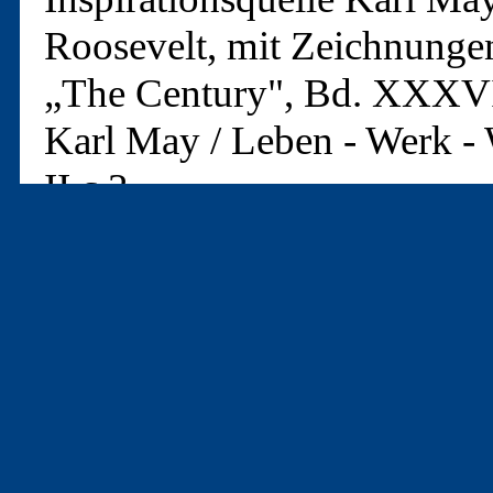
Roosevelt, mit Zeichnunge
„The Century", Bd. XXXVI
Karl May / Leben - Werk - 
II.c.3
Collection Die Schatulle: 
Seite 48