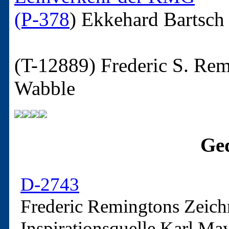
(P-378
)
Ekkehard Bartsch
(T-12889)
Frederic S. Rem
Wabble
Ged
D-2743
Frederic Remingtons Zeichn
Inspirationsquelle Karl Ma