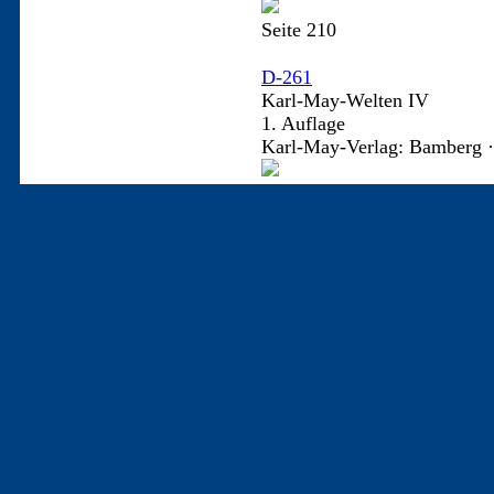
Seite 210
D-261
Karl-May-Welten IV
1. Auflage
Karl-May-Verlag: Bamberg ·
D-2739
Schuld und Sühne. Eine Erz
Karl May / Leben - Werk - Wi
Collection Die Schatulle: Ba
Seite 29 bis 31