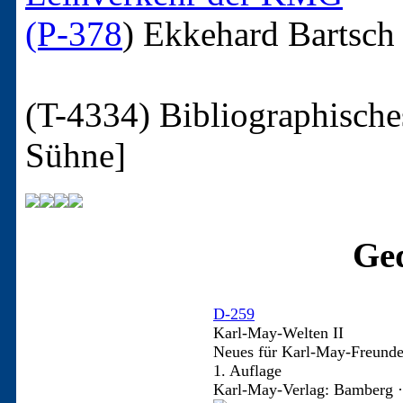
(P-378
)
Ekkehard Bartsch
(T-4334)
Bibliographisch
Sühne]
Ged
D-259
Karl-May-Welten II
Neues für Karl-May-Freund
1. Auflage
Karl-May-Verlag: Bamberg ·