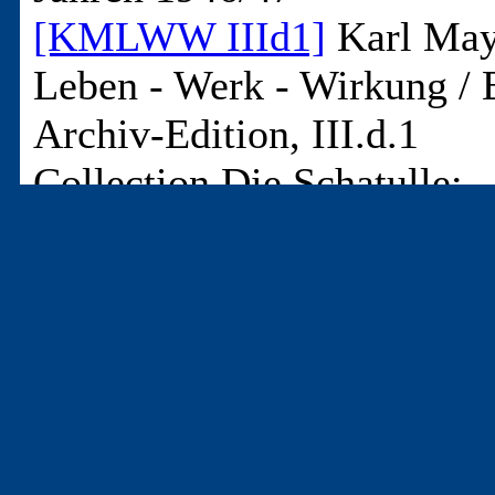
[KMLWW IIId1]
Karl May
Leben - Werk - Wirkung / 
Archiv-Edition, III.d.1
Collection Die Schatulle: 
- 50 Seiten
(Noch) nicht alle Texte erf
T-12897
- Zum Geleit [zu An den „Kulturbund ...]
02 -