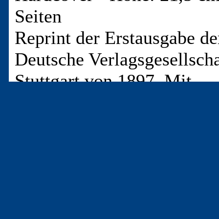
Seiten
Reprint der Erstausgabe d
Deutsche Verlagsgesellscha
Stuttgart von 1897. Mit
dazugehöriger Bibliograph
den 16 s/w-Illustrationen d
Erstausgabe
Enthält May-Text(e) - nicht
T-13937
- Karl May - Der Ölprinz. Bibliographie der Union-