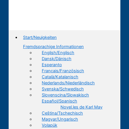
Start/Neuigkeiten
Fremdsprachige Informationen
English/Englisch
Dansk/Dänisch
Esperanto
Français/Französisch
Català/Katalanisch
Nederlands/Niederländisch
Svenska/Schwedisch
Slovenscina/Slowakisch
Español/Spanisch
Novel.les de Karl May
Ceština/Tschechisch
Magyar/Ungarisch
Volapük