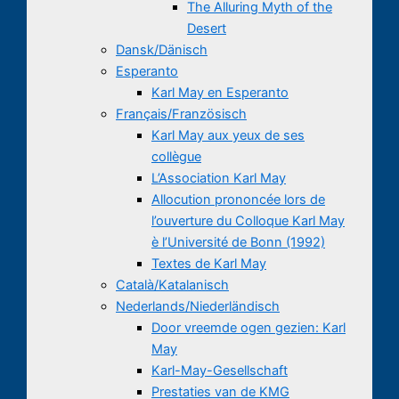
The Alluring Myth of the
Desert
Dansk/Dänisch
Esperanto
Karl May en Esperanto
Français/Französisch
Karl May aux yeux de ses
collègue
L’Association Karl May
Allocution prononcée lors de
l’ouverture du Colloque Karl May
è l’Université de Bonn (1992)
Textes de Karl May
Català/Katalanisch
Nederlands/Niederländisch
Door vreemde ogen gezien: Karl
May
Karl-May-Gesellschaft
Prestaties van de KMG