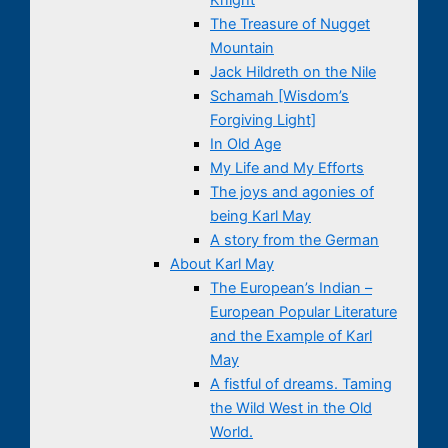
The Treasure of Nugget
Mountain
Jack Hildreth on the Nile
Schamah [Wisdom’s
Forgiving Light]
In Old Age
My Life and My Efforts
The joys and agonies of
being Karl May
A story from the German
About Karl May
The European’s Indian –
European Popular Literature
and the Example of Karl
May
A fistful of dreams. Taming
the Wild West in the Old
World.