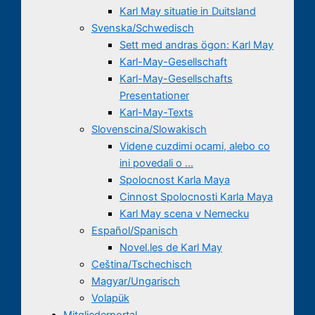
Karl May situatie in Duitsland
Svenska/Schwedisch
Sett med andras ögon: Karl May
Karl-May-Gesellschaft
Karl-May-Gesellschafts
Presentationer
Karl-May-Texts
Slovenscina/Slowakisch
Videne cuzdimi ocami, alebo co
ini povedali o …
Spolocnost Karla Maya
Cinnost Spolocnosti Karla Maya
Karl May scena v Nemecku
Español/Spanisch
Novel.les de Karl May
Ceština/Tschechisch
Magyar/Ungarisch
Volapük
Mitgliederportal