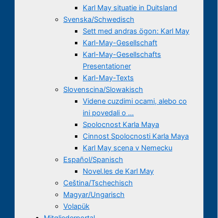
Karl May situatie in Duitsland
Svenska/Schwedisch
Sett med andras ögon: Karl May
Karl-May-Gesellschaft
Karl-May-Gesellschafts
Presentationer
Karl-May-Texts
Slovenscina/Slowakisch
Videne cuzdimi ocami, alebo co
ini povedali o …
Spolocnost Karla Maya
Cinnost Spolocnosti Karla Maya
Karl May scena v Nemecku
Español/Spanisch
Novel.les de Karl May
Ceština/Tschechisch
Magyar/Ungarisch
Volapük
Mitgliederportal