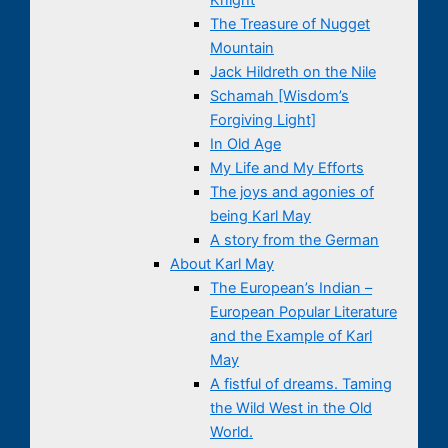
The Treasure of Nugget
Mountain
Jack Hildreth on the Nile
Schamah [Wisdom’s
Forgiving Light]
In Old Age
My Life and My Efforts
The joys and agonies of
being Karl May
A story from the German
About Karl May
The European’s Indian –
European Popular Literature
and the Example of Karl
May
A fistful of dreams. Taming
the Wild West in the Old
World.