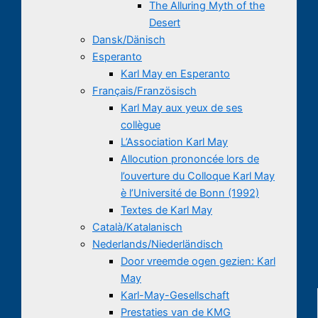
The Alluring Myth of the
Desert
Dansk/Dänisch
Esperanto
Karl May en Esperanto
Français/Französisch
Karl May aux yeux de ses
collègue
L’Association Karl May
Allocution prononcée lors de
l’ouverture du Colloque Karl May
è l’Université de Bonn (1992)
Textes de Karl May
Català/Katalanisch
Nederlands/Niederländisch
Door vreemde ogen gezien: Karl
May
Karl-May-Gesellschaft
Prestaties van de KMG