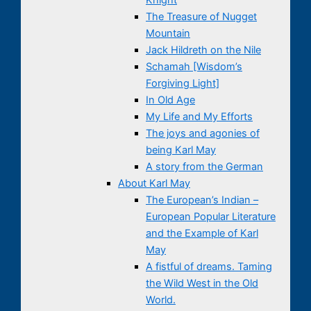
The Treasure of Nugget
Mountain
Jack Hildreth on the Nile
Schamah [Wisdom’s
Forgiving Light]
In Old Age
My Life and My Efforts
The joys and agonies of
being Karl May
A story from the German
About Karl May
The European’s Indian –
European Popular Literature
and the Example of Karl
May
A fistful of dreams. Taming
the Wild West in the Old
World.