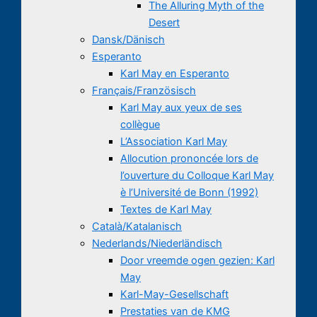
The Alluring Myth of the
Desert
Dansk/Dänisch
Esperanto
Karl May en Esperanto
Français/Französisch
Karl May aux yeux de ses
collègue
L’Association Karl May
Allocution prononcée lors de
l’ouverture du Colloque Karl May
è l’Université de Bonn (1992)
Textes de Karl May
Català/Katalanisch
Nederlands/Niederländisch
Door vreemde ogen gezien: Karl
May
Karl-May-Gesellschaft
Prestaties van de KMG