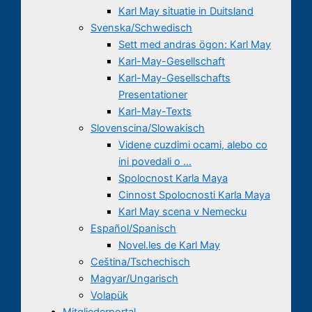
Karl May situatie in Duitsland
Svenska/Schwedisch
Sett med andras ögon: Karl May
Karl-May-Gesellschaft
Karl-May-Gesellschafts
Presentationer
Karl-May-Texts
Slovenscina/Slowakisch
Videne cuzdimi ocami, alebo co
ini povedali o …
Spolocnost Karla Maya
Cinnost Spolocnosti Karla Maya
Karl May scena v Nemecku
Español/Spanisch
Novel.les de Karl May
Ceština/Tschechisch
Magyar/Ungarisch
Volapük
Mitgliederportal