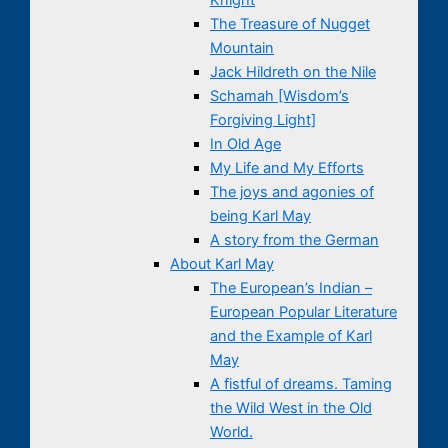
The Treasure of Nugget
Mountain
Jack Hildreth on the Nile
Schamah [Wisdom’s
Forgiving Light]
In Old Age
My Life and My Efforts
The joys and agonies of
being Karl May
A story from the German
About Karl May
The European’s Indian –
European Popular Literature
and the Example of Karl
May
A fistful of dreams. Taming
the Wild West in the Old
World.