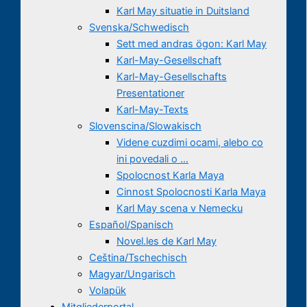
Karl May situatie in Duitsland
Svenska/Schwedisch
Sett med andras ögon: Karl May
Karl-May-Gesellschaft
Karl-May-Gesellschafts
Presentationer
Karl-May-Texts
Slovenscina/Slowakisch
Videne cuzdimi ocami, alebo co
ini povedali o …
Spolocnost Karla Maya
Cinnost Spolocnosti Karla Maya
Karl May scena v Nemecku
Español/Spanisch
Novel.les de Karl May
Ceština/Tschechisch
Magyar/Ungarisch
Volapük
Mitgliederportal