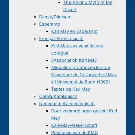
The Alluring Myth of the
Desert
Dansk/Dänisch
Esperanto
Karl May en Esperanto
Français/Französisch
Karl May aux yeux de ses
collègue
L’Association Karl May
Allocution prononcée lors de
l’ouverture du Colloque Karl May
è l’Université de Bonn (1992)
Textes de Karl May
Català/Katalanisch
Nederlands/Niederländisch
Door vreemde ogen gezien: Karl
May
Karl-May-Gesellschaft
Prestaties van de KMG