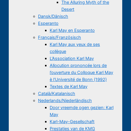
The Alluring Myth of the
Desert
Dansk/Dänisch
Esperanto
Karl May en Esperanto
Français/Französisch
Karl May aux yeux de ses
collègue
L’Association Karl May
Allocution prononcée lors de
l’ouverture du Colloque Karl May
è l’Université de Bonn (1992)
Textes de Karl May
Català/Katalanisch
Nederlands/Niederländisch
Door vreemde ogen gezien: Karl
May
Karl-May-Gesellschaft
Prestaties van de KMG