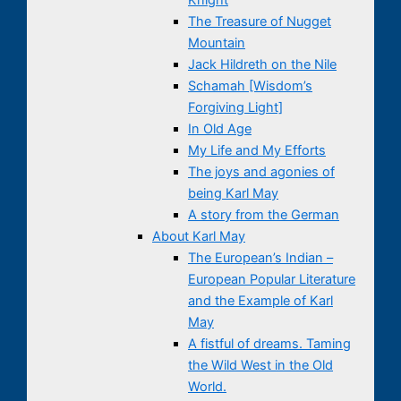
The Treasure of Nugget
Mountain
Jack Hildreth on the Nile
Schamah [Wisdom’s
Forgiving Light]
In Old Age
My Life and My Efforts
The joys and agonies of
being Karl May
A story from the German
About Karl May
The European’s Indian –
European Popular Literature
and the Example of Karl
May
A fistful of dreams. Taming
the Wild West in the Old
World.