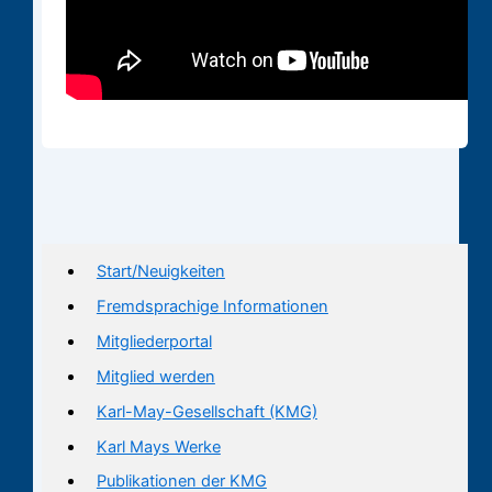
Start/Neuigkeiten
Fremdsprachige Informationen
Mitgliederportal
Mitglied werden
Karl-May-Gesellschaft (KMG)
Karl Mays Werke
Publikationen der KMG