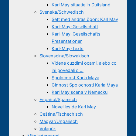
Karl May situatie in Duitsland
Svenska/Schwedisch
Sett med andras ögon: Karl May
Karl-May-Gesellschaft
Karl-May-Gesellschafts
Presentationer
Karl-May-Texts
Slovenscina/Slowakisch
Videne cuzdimi ocami, alebo co
ini povedali o …
Spolocnost Karla Maya
Cinnost Spolocnosti Karla Maya
Karl May scena v Nemecku
Español/Spanisch
Novel.les de Karl May
Ceština/Tschechisch
Magyar/Ungarisch
Volapük
Mitgliederportal