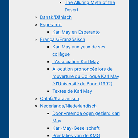
The Alluring Myth of the
Desert
Dansk/Dänisch
Esperanto
Karl May en Esperanto
Français/Französisch
Karl May aux yeux de ses
collègue
L’Association Karl May
Allocution prononcée lors de
l’ouverture du Colloque Karl May
è l’Université de Bonn (1992)
Textes de Karl May
Català/Katalanisch
Nederlands/Niederländisch
Door vreemde ogen gezien: Karl
May
Karl-May-Gesellschaft
Prestaties van de KMG