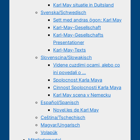
Karl May situatie in Duitsland
Svenska/Schwedisch
Sett med andras ögon: Karl May
Karl-May-Gesellschaft
Karl-May-Gesellschafts
Presentationer
Karl-May-Texts
Slovenscina/Slowakisch
Videne cuzdimi ocami, alebo co
ini povedali o …
Spolocnost Karla Maya
Cinnost Spolocnosti Karla Maya
Karl May scena v Nemecku
Español/Spanisch
Novel.les de Karl May
Ceština/Tschechisch
Magyar/Ungarisch
Volapük
Mitgliederportal