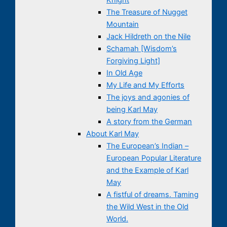
The Treasure of Nugget
Mountain
Jack Hildreth on the Nile
Schamah [Wisdom’s
Forgiving Light]
In Old Age
My Life and My Efforts
The joys and agonies of
being Karl May
A story from the German
About Karl May
The European’s Indian –
European Popular Literature
and the Example of Karl
May
A fistful of dreams. Taming
the Wild West in the Old
World.